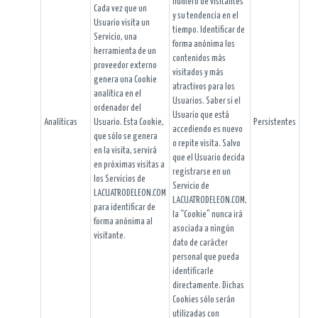
número de visitantes
Cada vez que un
y su tendencia en el
Usuario visita un
tiempo. Identificar de
Servicio, una
forma anónima los
herramienta de un
contenidos más
proveedor externo
visitados y más
genera una Cookie
atractivos para los
analítica en el
Usuarios. Saber si el
ordenador del
Usuario que está
Analíticas
Usuario. Esta Cookie,
Persistentes
accediendo es nuevo
que sólo se genera
o repite visita. Salvo
en la visita, servirá
que el Usuario decida
en próximas visitas a
registrarse en un
los Servicios de
Servicio de
LACUATRODELEON.COM
LACUATRODELEON.COM,
para identificar de
la “Cookie” nunca irá
forma anónima al
asociada a ningún
visitante.
dato de carácter
personal que pueda
identificarle
directamente. Dichas
Cookies sólo serán
utilizadas con