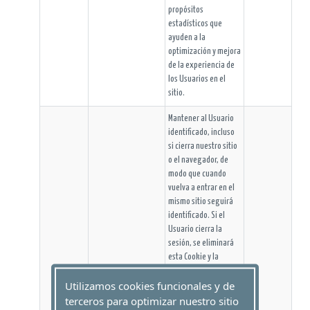
propósitos
estadísticos que
ayuden a la
optimización y mejora
de la experiencia de
los Usuarios en el
sitio.
Mantener al Usuario
identificado, incluso
si cierra nuestro sitio
o el navegador, de
modo que cuando
vuelva a entrar en el
mismo sitio seguirá
identificado. Si el
Usuario cierra la
sesión, se eliminará
esta Cookie y la
próxima vez que
Utilizamos cookies funcionales y de
entre en el Servicio
terceros para optimizar nuestro sitio
tendrá que iniciar