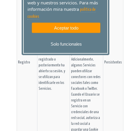
sesión para estar
web y nuestros servicios. Para más
identificado.
información mira nuestra
politica de
Comprobar si el
cookies
Usuario está
autorizado para
Aceptar todo
acceder a ciertos
Las Cookies de
Servicios, por
registro se generan
ejemplo, para
Solo funcionales
una vez que el
participar en una
Usuario se ha
promoción.
registrado o
Adicionalmente,
Registro
Persistentes
posteriormente ha
algunos Servicios
abierto su sesión, y
pueden utilizar
se utilizan para
conectores con redes
identificarle en los
sociales tales como
Servicios.
Facebook o Twitter.
Cuando el Usuario se
registra en un
Servicio con
credenciales de una
red social, autoriza a
la red social a
guardar una Cookie