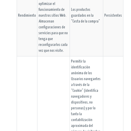
optimizar el
funcionamiento de
Los productos
Rendimiento
nuestros sitios Web.
guardados en la
Persistentes
Almacenan
“Cesta de la compra”
configuraciones de
servicios para que no
tenga que
reconfigurarlos cada
vez que nos visite.
Permitir la
identificación
anónima de los
Usuarios navegantes
a través de la
“Cookie” (identifica
navegadores y
dispositivos, no
personas) y por lo
tanto la
contabilización
aproximada del